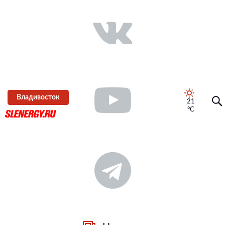
Владивосток
21
°C