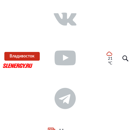
Владивосток
21
°C