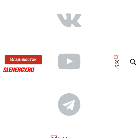
Владивосток
20
°C