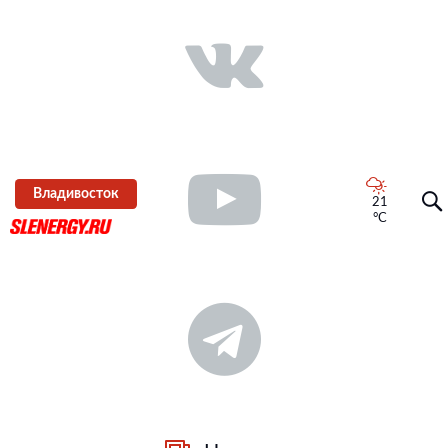
Владивосток
21
°C