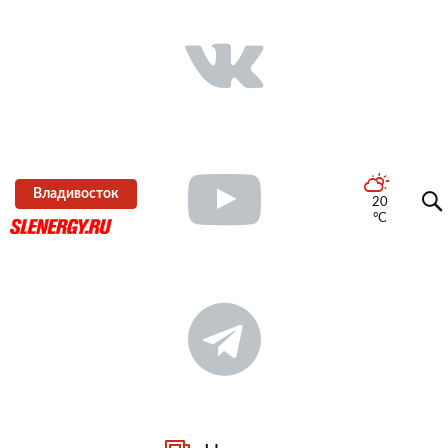
Владивосток
20
°C