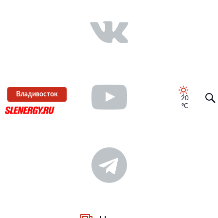
Владивосток
20
°C