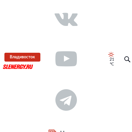
Владивосток
21
°C