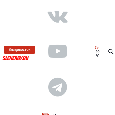
Владивосток
20
°C