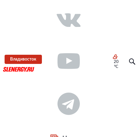
Владивосток
20
°C