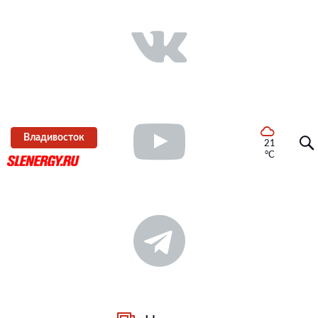
Владивосток
21
°C