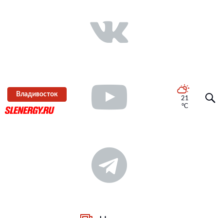
Владивосток
21
°C