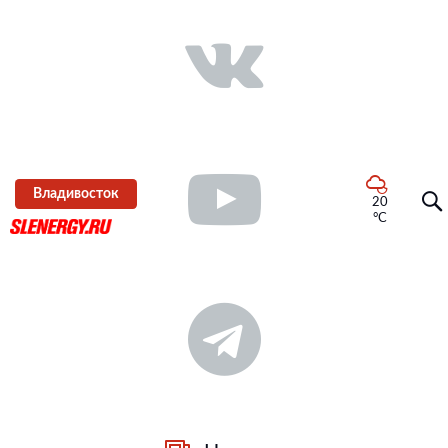
Владивосток
20
°C