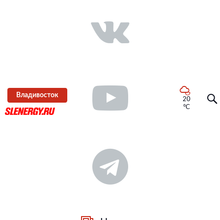
Владивосток
20
°C