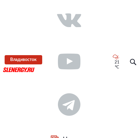
Владивосток
21
°C