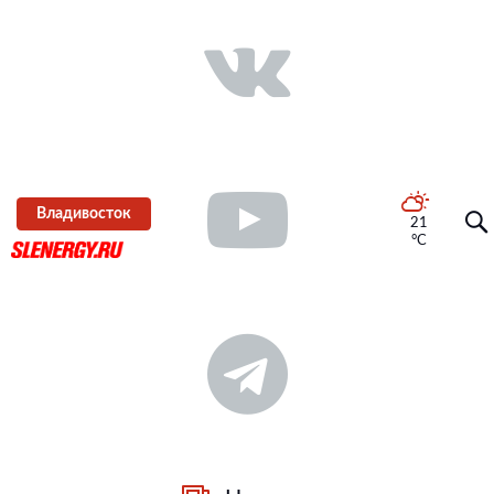
Владивосток
21
°C