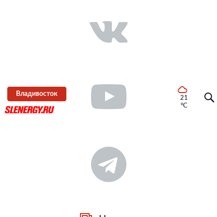
Владивосток
21
°C