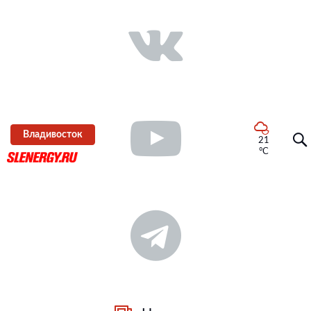
Владивосток
21
°C