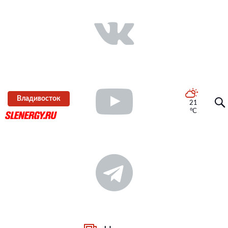
Владивосток
21
°C