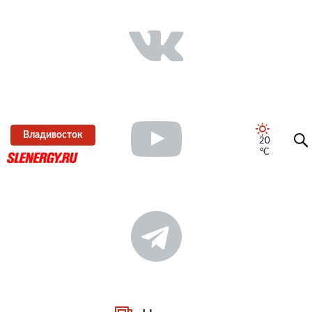
Владивосток
20
°C