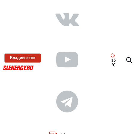
Владивосток
15
°C