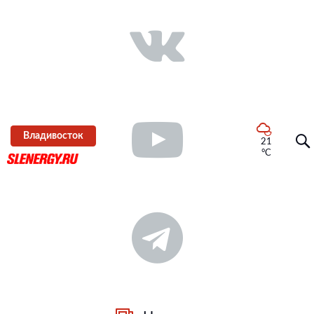
Владивосток
21
°C