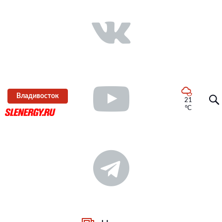
Владивосток
21
°C