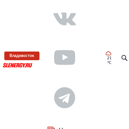
Владивосток
21
°C