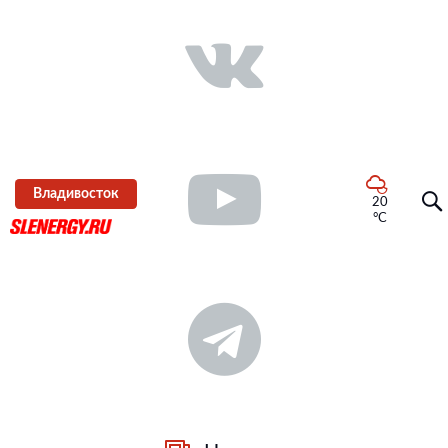
Владивосток
20
°C