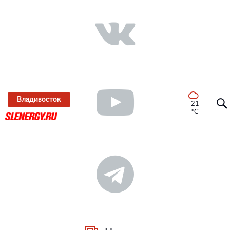
Владивосток
21
°C