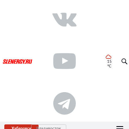
15
°C
Хабаровск
Владивосток