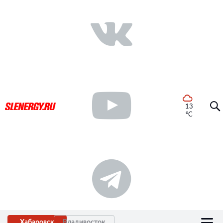
13
°C
Хабаровск
Владивосток