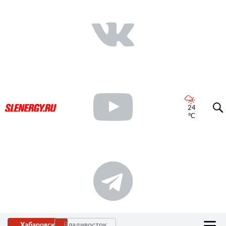
24
°C
Хабаровск
Владивосток