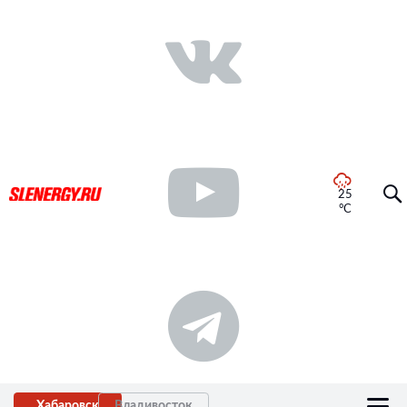
25
°C
Хабаровск
Владивосток