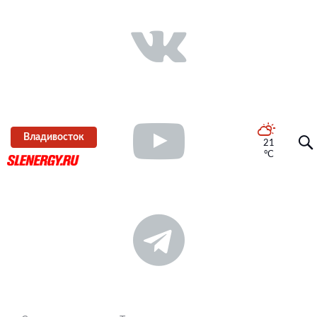
Владивосток
21
°C