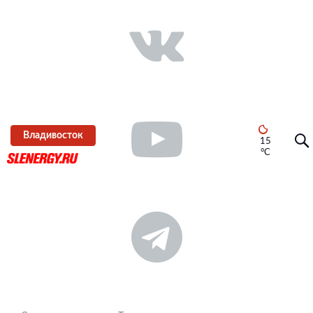
Владивосток
15
°C