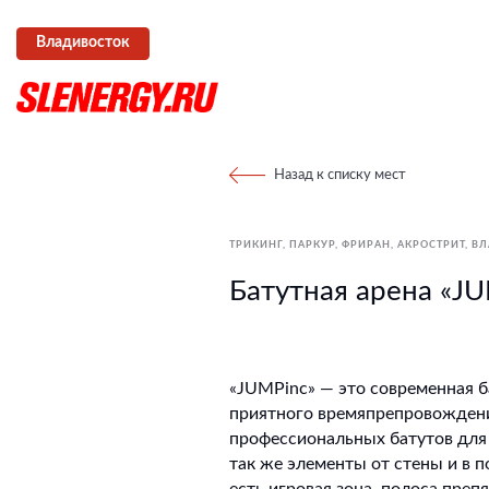
Владивосток
Назад к списку мест
ТРИКИНГ, ПАРКУР, ФРИРАН, АКРОСТРИТ
ВЛ
Батутная арена «J
«JUMPinc» — это современная б
приятного времяпрепровождения
профессиональных батутов для
так же элементы от стены и в 
есть игровая зона, полоса преп