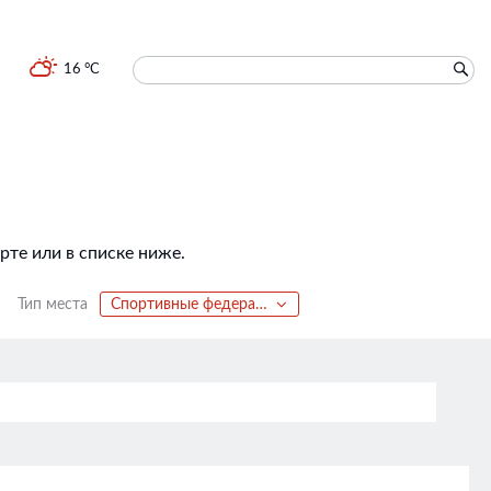
16 °C
те или в списке ниже.
Тип места
Спортивные федерации