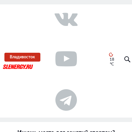
Владивосток
18
°C