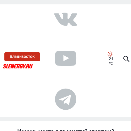
Владивосток
21
°C