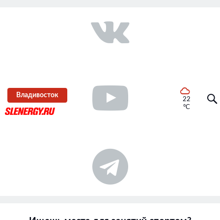
Владивосток
22
°C