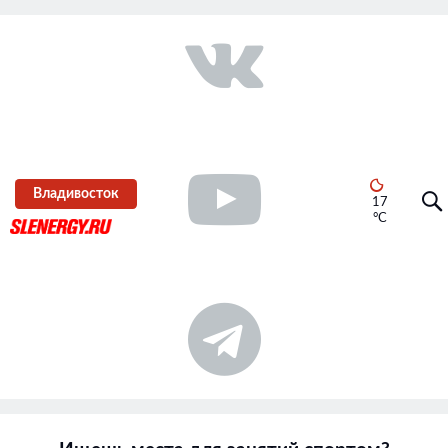
Владивосток
17
°C