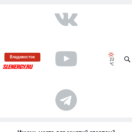
Владивосток
22
°C