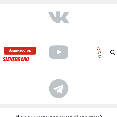
Владивосток
17
°C