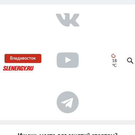
Владивосток
18
°C