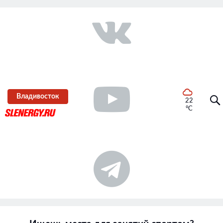
Владивосток
22
°C