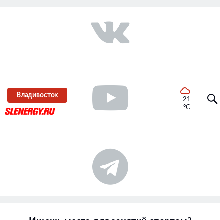
Владивосток
21
°C