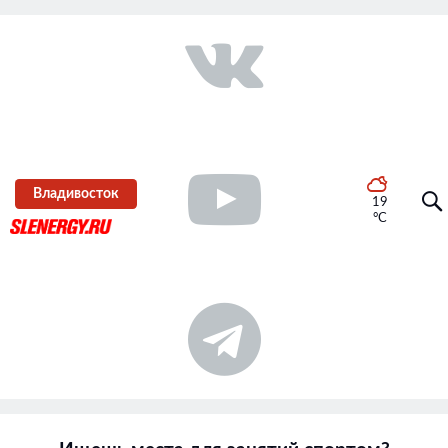
Владивосток
19
°C