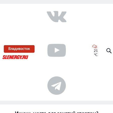
Владивосток
21
°C