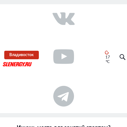
Владивосток
17
°C