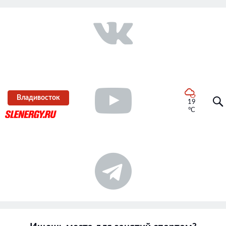
Владивосток
19
°C