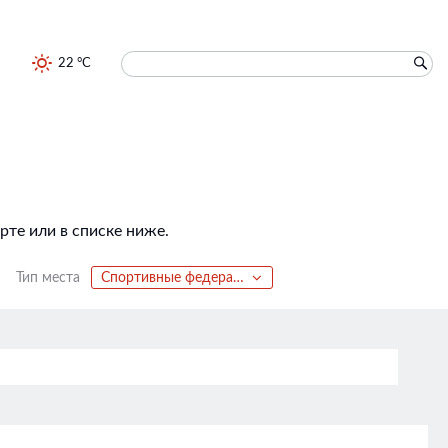
22 °C
те или в списке ниже.
Тип места
Спортивные федерации