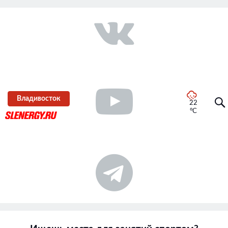
Владивосток
22
°C