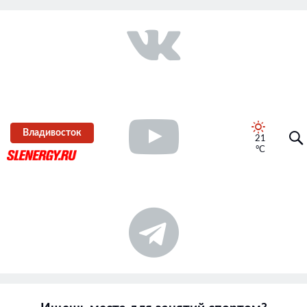
Владивосток
21
°C