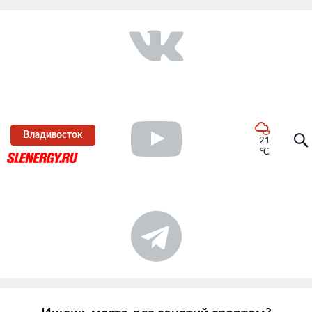
Владивосток
21
°C